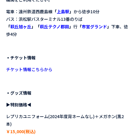
電車：遠州鉄道西鹿島線
「
上島駅
」
から徒歩10分
バス：浜松駅バスターミナル13番のりば
「
萩丘旭ヶ丘
」「
萩丘テクノ郡田
」
行
「
市営グランド
」
下車、徒
歩4分
▪︎チケット情報
チケット情報こちらから
▪︎
グッズ情報
▶
特別価格
◀
レプリカユニフォーム(2024年度背ネームなし)＋メガホン(黒2
本)
￥15,000(税込)