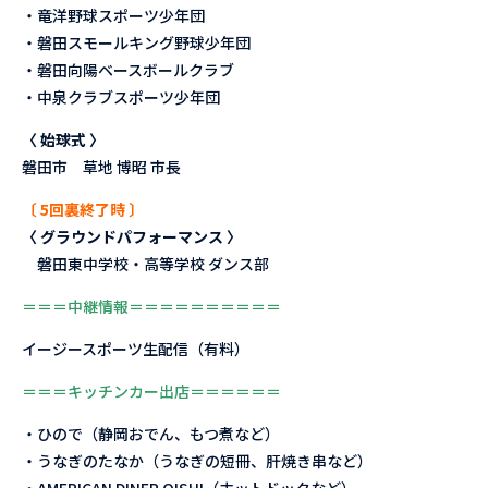
・竜洋野球スポーツ少年団
・磐田スモールキング野球少年団
・磐田向陽ベースボールクラブ
・中泉クラブスポーツ少年団
〈 始球式 〉
磐田市 草地 博昭 市長
〔 5回裏終了時 〕
〈 グラウンドパフォーマンス 〉
磐田東中学校・高等学校 ダンス部
＝＝＝中継情報＝＝＝＝＝＝＝＝＝＝
イージースポーツ生配信（有料）
＝＝＝キッチンカー出店＝＝＝＝＝＝
・ひので（静岡おでん、もつ煮など）
・うなぎのたなか（うなぎの短冊、肝焼き串など）
・AMERICAN DINER OISHI（ホットドックなど）