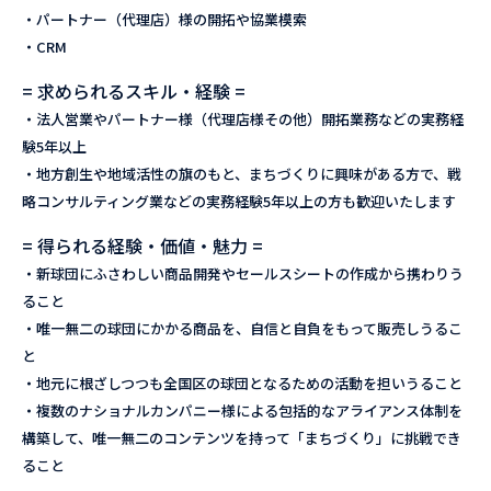
・パートナー（代理店）様の開拓や協業模索
・CRM
= 求められるスキル・経験 =
・法人営業やパートナー様（代理店様その他）開拓業務などの実務経
験5年以上
・地方創生や地域活性の旗のもと、まちづくりに興味がある方で、戦
略コンサルティング業などの実務経験5年以上の方も歓迎いたします
= 得られる経験・価値・魅力 =
・新球団にふさわしい商品開発やセールスシートの作成から携わりう
ること
・唯一無二の球団にかかる商品を、自信と自負をもって販売しうるこ
と
・地元に根ざしつつも全国区の球団となるための活動を担いうること
・複数のナショナルカンパニー様による包括的なアライアンス体制を
構築して、唯一無二のコンテンツを持って「まちづくり」に挑戦でき
ること